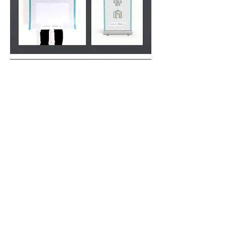
Gestaltung von Logo, CI, Plakat & RollUp für
das Projekt „Make Your School – Eure
Ideenwerkstatt“
—
„Make Your School“ lässt Schüler zu Tüftlern
werden. Aktiv können sie bei Hack Days ihre
Schulumwelt gestalten und sich dabei
digitale Kompetenzen aneignen.